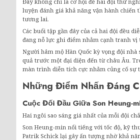
Đây không chỉ là cơ hội để hai đội thử ng
luyện đánh giá khả năng vận hành chiến t
tương lai.
Các buổi tập gần đây của cả hai đội đều di
đang nỗ lực ghi điểm nhằm cạnh tranh vị t
Người hâm mộ Hàn Quốc kỳ vọng đội nhà s
quả trước một đại diện đến từ châu Âu. Tr
màn trình diễn tích cực nhằm củng cố sự tự
Những Điểm Nhấn Đáng C
Cuộc Đối Đầu Giữa Son Heung-min
Hai ngôi sao sáng giá nhất của mỗi đội chắ
Son Heung-min nổi tiếng với tốc độ, kỹ thu
Patrik Schick lại gây ấn tượng nhờ khả nă