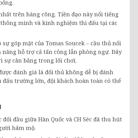
bổng.
 nhất trên hàng công. Tiền đạo này nổi tiếng
í thông minh và kinh nghiệm thi đấu tại các
ó sự góp mặt của Tomas Soucek – cầu thủ nổi
ả năng hỗ trợ cả tấn công lẫn phòng ngự. Đây
ì sự cân bằng trong lối chơi.
được đánh giá là đối thủ không dễ bị đánh
u đấu trường lớn, đội khách hoàn toàn có thể
u
ộc đối đầu giữa Hàn Quốc và CH Séc đã thu hút
người hâm mộ.