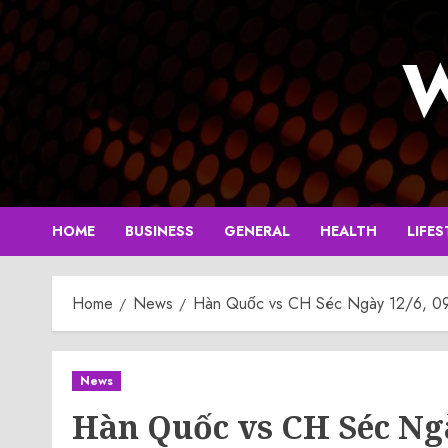
Skip
to
W
content
HOME
BUSINESS
GENERAL
HEALTH
LIFES
Home
News
Hàn Quốc vs CH Séc Ngày 12/6, 09
News
Hàn Quốc vs CH Séc Ngà