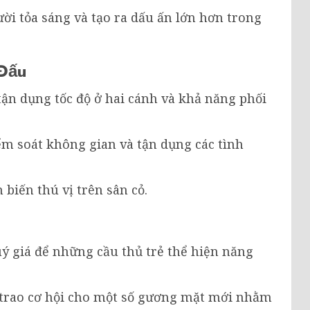
ời tỏa sáng và tạo ra dấu ấn lớn hơn trong
 Đấu
ận dụng tốc độ ở hai cánh và khả năng phối
iểm soát không gian và tận dụng các tình
biến thú vị trên sân cỏ.
uý giá để những cầu thủ trẻ thể hiện năng
 trao cơ hội cho một số gương mặt mới nhằm