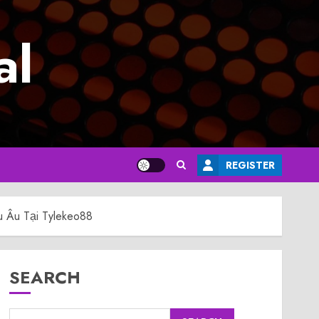
al
REGISTER
 Âu Tại Tylekeo88
SEARCH