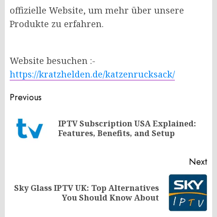
offizielle Website, um mehr über unsere
Produkte zu erfahren.
Website besuchen :-
https://kratzhelden.de/katzenrucksack/
Post
Previous
navigation
IPTV Subscription USA Explained:
Pr
Features, Benefits, and Setup
po
Next
Sky Glass IPTV UK: Top Alternatives
Next
You Should Know About
post: