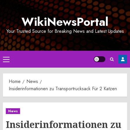
Skip
to
WikiNewsPortal
content
Your Trusted Source for Breaking News and Latest Updates
Primary
Menu
Home
News
Insiderinformationen zu Transportrucksack Für 2 Katzen
News
Insiderinformationen zu