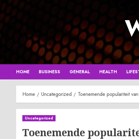
Skip
to
W
content
HOME
BUSINESS
GENERAL
HEALTH
LIFES
Home
Uncategorized
Toenemende populariteit van 
Uncategorized
Toenemende popularitei