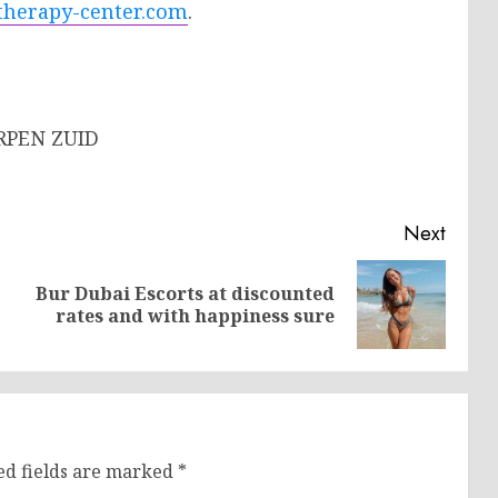
-therapy-center.com
.
RPEN ZUID
Next
Bur Dubai Escorts at discounted
Previous
Next
rates and with happiness sure
post:
post:
ed fields are marked
*