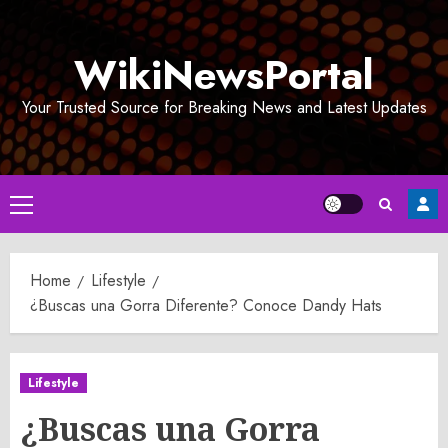
Skip
to
WikiNewsPortal
content
Your Trusted Source for Breaking News and Latest Updates
Primary
Menu
Home
Lifestyle
¿Buscas una Gorra Diferente? Conoce Dandy Hats
Lifestyle
¿Buscas una Gorra