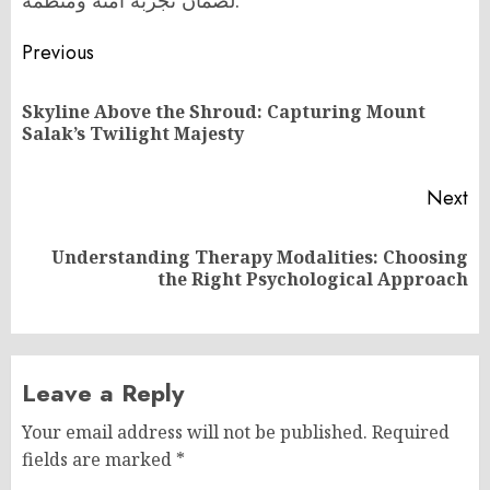
لضمان تجربة آمنة ومنظمة.
Post
Previous
navigation
Skyline Above the Shroud: Capturing Mount
Pr
Salak’s Twilight Majesty
po
Next
Understanding Therapy Modalities: Choosing
Next
the Right Psychological Approach
post:
Leave a Reply
Your email address will not be published.
Required
fields are marked
*