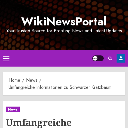
Skip
to
WikiNewsPortal
content
Your Trusted Source for Breaking News and Latest Updates
Primary
Menu
Home
News
Umfangreiche Informationen zu Schwarzer Kratzbaum
News
Umfangreiche