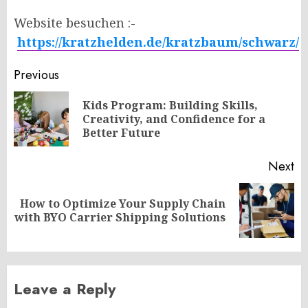
Website besuchen :-
https://kratzhelden.de/kratzbaum/schwarz/
Post
Previous
navigation
Kids Program: Building Skills,
Pr
Creativity, and Confidence for a
po
Better Future
Next
How to Optimize Your Supply Chain
Next
with BYO Carrier Shipping Solutions
post:
Leave a Reply